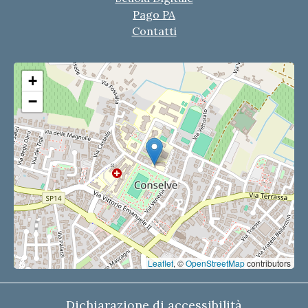
Pago PA
Contatti
+
−
Leaflet
, ©
OpenStreetMap
contributors
Dichiarazione di accessibilità