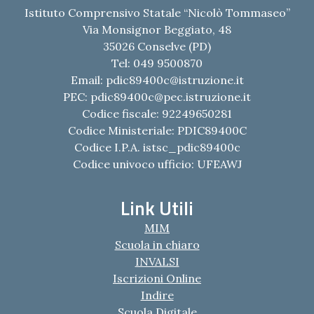
Istituto Comprensivo Statale “Nicolò Tommaseo”
Via Monsignor Beggiato, 48
35026 Conselve (PD)
Tel: 049 9500870
Email:
pdic89400c@istruzione.it
PEC:
pdic89400c@pec.istruzione.it
Codice fiscale: 92249650281
Codice Ministeriale: PDIC89400C
Codice I.P.A. istsc_pdic89400c
Codice univoco ufficio: UFEAWJ
Link Utili
MIM
Scuola in chiaro
INVALSI
Iscrizioni Online
Indire
Scuola Digitale