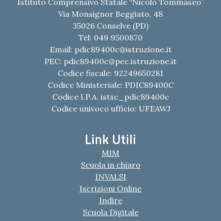
Istituto Comprensivo Statale “Nicolò Tommaseo”
Via Monsignor Beggiato, 48
35026 Conselve (PD)
Tel: 049 9500870
Email:
pdic89400c@istruzione.it
PEC:
pdic89400c@pec.istruzione.it
Codice fiscale: 92249650281
Codice Ministeriale: PDIC89400C
Codice I.P.A. istsc_pdic89400c
Codice univoco ufficio: UFEAWJ
Link Utili
MIM
Scuola in chiaro
INVALSI
Iscrizioni Online
Indire
Scuola Digitale