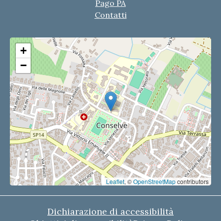
Pago PA
Contatti
+
−
Leaflet
, ©
OpenStreetMap
contributors
Dichiarazione di accessibilità