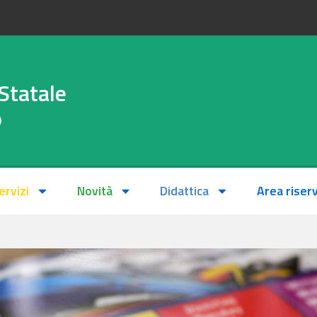
Statale
)
ervizi
Novità
Didattica
Area riser