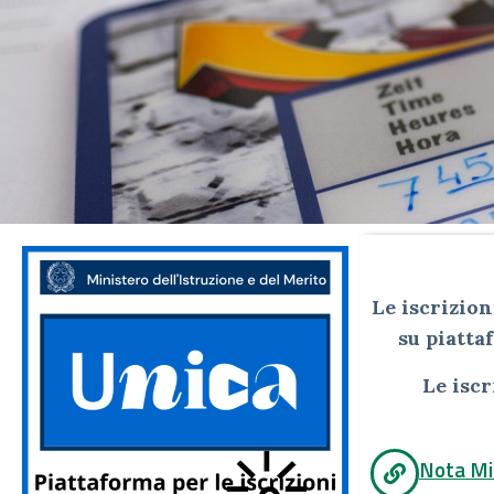
Le iscrizi
su piatta
Le isc
Nota Min