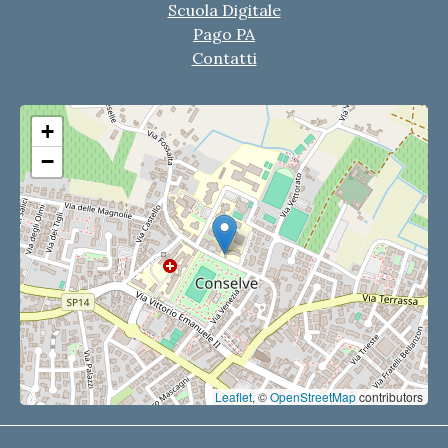
Scuola Digitale
Pago PA
Contatti
+
−
Leaflet
, ©
OpenStreetMap
contributors