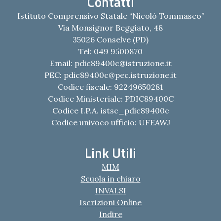
Contatti
Istituto Comprensivo Statale “Nicolò Tommaseo”
Via Monsignor Beggiato, 48
35026 Conselve (PD)
Tel: 049 9500870
Email:
pdic89400c@istruzione.it
PEC:
pdic89400c@pec.istruzione.it
Codice fiscale: 92249650281
Codice Ministeriale: PDIC89400C
Codice I.P.A. istsc_pdic89400c
Codice univoco ufficio: UFEAWJ
Link Utili
MIM
Scuola in chiaro
INVALSI
Iscrizioni Online
Indire