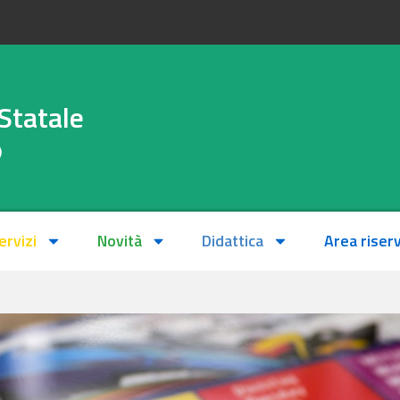
Statale
)
ervizi
Novità
Didattica
Area riser