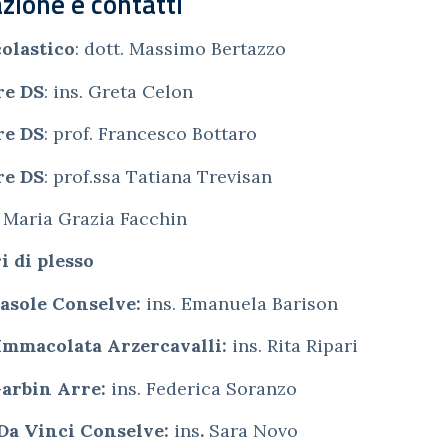
zione e contatti
colastico
: dott. Massimo Bertazzo
re DS
: ins. Greta Celon
re DS
: prof. Francesco Bottaro
re DS
: prof.ssa Tatiana Trevisan
Maria Grazia Facchin
i di plesso
rasole Conselve:
ins. Emanuela Barison
 Immacolata Arzercavalli:
ins. Rita Ripari
Garbin Arre:
ins. Federica Soranzo
 Da Vinci Conselve:
ins
.
Sara
Novo