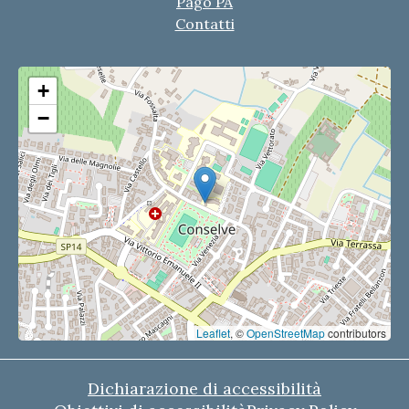
Pago PA
Contatti
+
−
Leaflet
, ©
OpenStreetMap
contributors
Dichiarazione di accessibilità