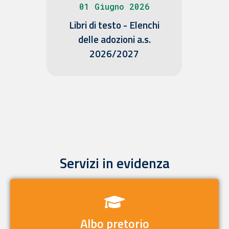
01 Giugno 2026
2 -
Libri di testo - Elenchi
Pr
 -
delle adozioni a.s.
C
2026/2027
Fu
St
S
Servizi in evidenza
Albo pretorio