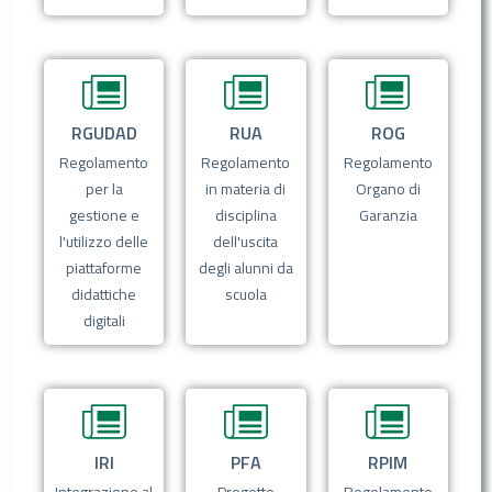
RGUDAD
RUA
ROG
Regolamento
Regolamento
Regolamento
per la
in materia di
Organo di
gestione e
disciplina
Garanzia
l'utilizzo delle
dell'uscita
piattaforme
degli alunni da
didattiche
scuola
digitali
IRI
PFA
RPIM
Integrazione al
Progetto
Regolamento