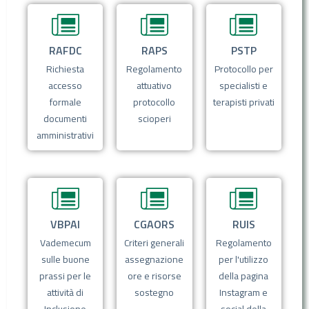
RAFDC
RAPS
PSTP
Richiesta
Regolamento
Protocollo per
accesso
attuativo
specialisti e
formale
protocollo
terapisti privati
documenti
scioperi
amministrativi
VBPAI
CGAORS
RUIS
Vademecum
Criteri generali
Regolamento
sulle buone
assegnazione
per l'utilizzo
prassi per le
ore e risorse
della pagina
attività di
sostegno
Instagram e
Inclusione
social della