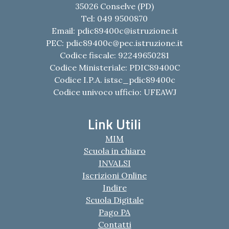
35026 Conselve (PD)
Tel: 049 9500870
Email:
pdic89400c@istruzione.it
PEC:
pdic89400c@pec.istruzione.it
Codice fiscale: 92249650281
Codice Ministeriale: PDIC89400C
Codice I.P.A. istsc_pdic89400c
Codice univoco ufficio: UFEAWJ
Link Utili
MIM
Scuola in chiaro
INVALSI
Iscrizioni Online
Indire
Scuola Digitale
Pago PA
Contatti