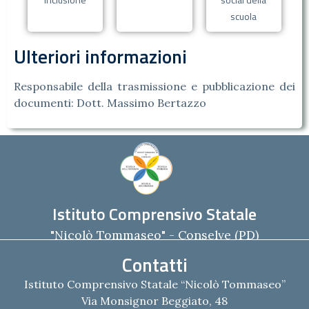
scuola
Ulteriori informazioni
Responsabile della trasmissione e pubblicazione dei
documenti: Dott. Massimo Bertazzo
Istituto Comprensivo Statale
"Nicolò Tommaseo" - Conselve (PD)
Contatti
Istituto Comprensivo Statale “Nicolò Tommaseo”
Via Monsignor Beggiato, 48