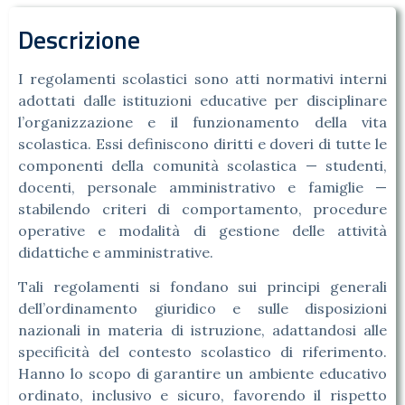
Descrizione
I regolamenti scolastici sono atti normativi interni
adottati dalle istituzioni educative per disciplinare
l’organizzazione e il funzionamento della vita
scolastica. Essi definiscono diritti e doveri di tutte le
componenti della comunità scolastica — studenti,
docenti, personale amministrativo e famiglie —
stabilendo criteri di comportamento, procedure
operative e modalità di gestione delle attività
didattiche e amministrative.
Tali regolamenti si fondano sui principi generali
dell’ordinamento giuridico e sulle disposizioni
nazionali in materia di istruzione, adattandosi alle
specificità del contesto scolastico di riferimento.
Hanno lo scopo di garantire un ambiente educativo
ordinato, inclusivo e sicuro, favorendo il rispetto